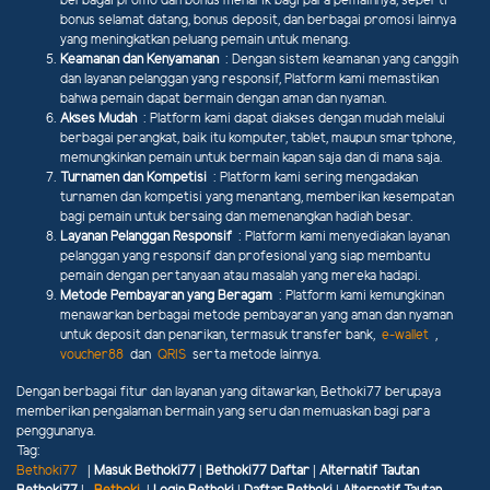
berbagai promo dan bonus menarik bagi para pemainnya, seperti
bonus selamat datang, bonus deposit, dan berbagai promosi lainnya
yang meningkatkan peluang pemain untuk menang.
Keamanan dan Kenyamanan
: Dengan sistem keamanan yang canggih
dan layanan pelanggan yang responsif, Platform kami memastikan
bahwa pemain dapat bermain dengan aman dan nyaman.
Akses Mudah
: Platform kami dapat diakses dengan mudah melalui
berbagai perangkat, baik itu komputer, tablet, maupun smartphone,
memungkinkan pemain untuk bermain kapan saja dan di mana saja.
Turnamen dan Kompetisi
: Platform kami sering mengadakan
turnamen dan kompetisi yang menantang, memberikan kesempatan
bagi pemain untuk bersaing dan memenangkan hadiah besar.
Layanan Pelanggan Responsif
: Platform kami menyediakan layanan
pelanggan yang responsif dan profesional yang siap membantu
pemain dengan pertanyaan atau masalah yang mereka hadapi.
Metode Pembayaran yang Beragam
: Platform kami kemungkinan
menawarkan berbagai metode pembayaran yang aman dan nyaman
untuk deposit dan penarikan, termasuk transfer bank,
e-wallet
,
voucher88
dan
QRIS
serta metode lainnya.
Dengan berbagai fitur dan layanan yang ditawarkan, Bethoki77 berupaya
memberikan pengalaman bermain yang seru dan memuaskan bagi para
penggunanya.
Tag:
Bethoki77
| Masuk Bethoki77 | Bethoki77 Daftar | Alternatif Tautan