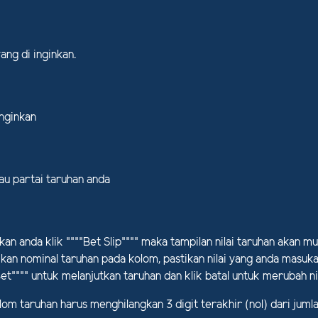
ang di inginkan.
inginkan
au partai taruhan anda
kan anda klik """"Bet Slip"""" maka tampilan nilai taruhan akan m
kan nominal taruhan pada kolom, pastikan nilai yang anda masuk
 Bet"""" untuk melanjutkan taruhan dan klik batal untuk merubah ni
m taruhan harus menghilangkan 3 digit terakhir (nol) dari juml