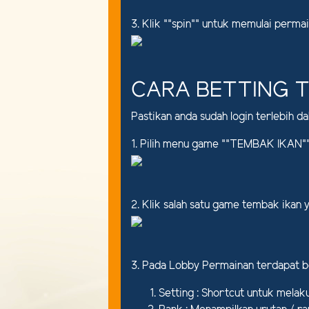
3. Klik ""spin"" untuk memulai permai
CARA BETTING 
Pastikan anda sudah login terlebih d
1. Pilih menu game ""TEMBAK IKAN""
2. Klik salah satu game tembak ikan 
3. Pada Lobby Permainan terdapat b
Setting : Shortcut untuk mela