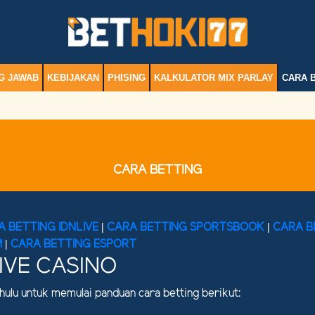
G JAWAB
KEBIJAKAN
PHISING
KALKULATOR MIX PARLAY
CARA 
CARA BETTING
 BETTING IDNLIVE
|
CARA BETTING SPORTSBOOK
|
CARA B
M
|
CARA BETTING ESPORT
IVE CASINO
ahulu untuk memulai panduan cara betting berikut: