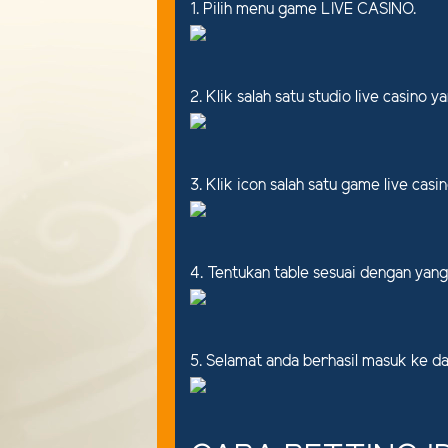
1. Pilih menu game LIVE CASINO.
2. Klik salah satu studio live casino y
3. Klik icon salah satu game live casi
4. Tentukan table sesuai dengan yang
5. Selamat anda berhasil masuk ke d